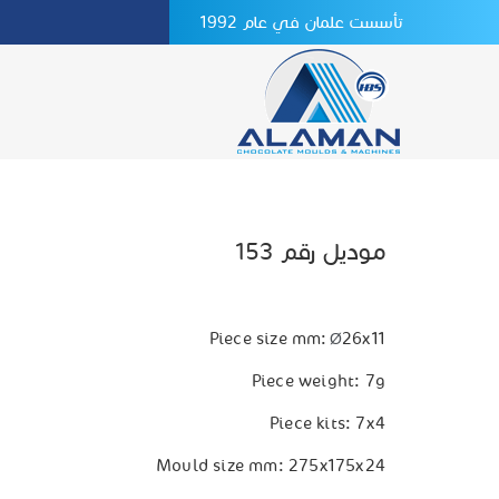
تأسست علمان في عام 1992
موديل رقم 153
Piece size mm:
26x11
Ø
Piece weight: 7g
Piece kits: 7x4
Mould size mm: 275x175x24